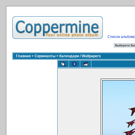
Список альбом
Главная
>
Скриншоты
>
Календари / Wallpapers