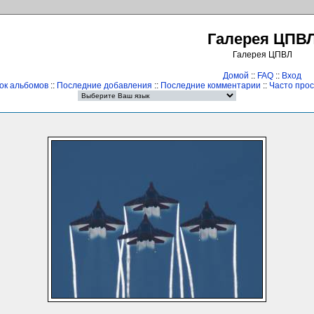
Галерея ЦПВ
Галерея ЦПВЛ
Домой
::
FAQ
::
Вход
ок альбомов
::
Последние добавления
::
Последние комментарии
::
Часто про