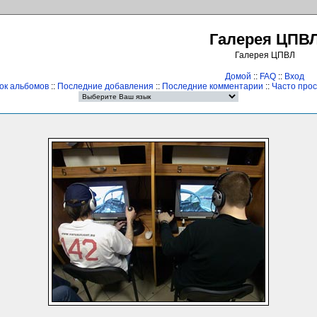
Галерея ЦПВ
Галерея ЦПВЛ
Домой
::
FAQ
::
Вход
ок альбомов
::
Последние добавления
::
Последние комментарии
::
Часто про