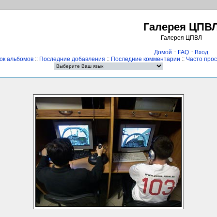
Галерея ЦПВ
Галерея ЦПВЛ
Домой
::
FAQ
::
Вход
ок альбомов
::
Последние добавления
::
Последние комментарии
::
Часто про