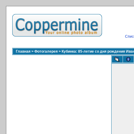
Спис
Главная
>
Фотогалерея
>
Кубинка: 85-летие со дня рождения Ив