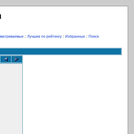
Л
сматриваемые
::
Лучшие по рейтингу
::
Избранные
::
Поиск