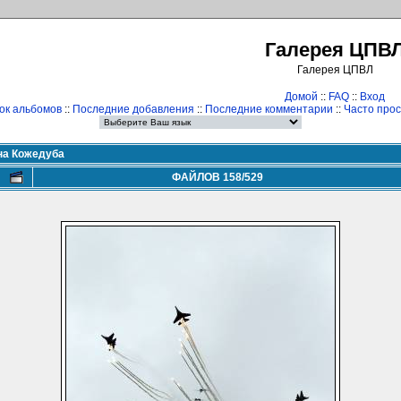
Галерея ЦПВ
Галерея ЦПВЛ
Домой
::
FAQ
::
Вход
ок альбомов
::
Последние добавления
::
Последние комментарии
::
Часто про
ана Кожедуба
ФАЙЛОВ 158/529