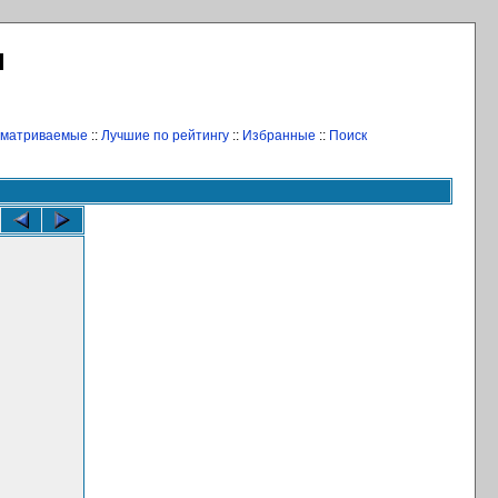
Л
сматриваемые
::
Лучшие по рейтингу
::
Избранные
::
Поиск