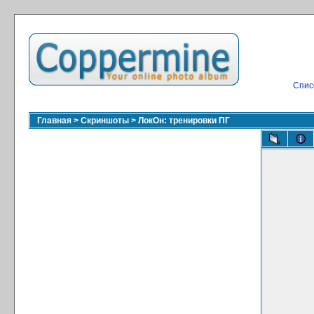
Спис
Главная
>
Скриншоты
>
ЛокОн: тренировки ПГ