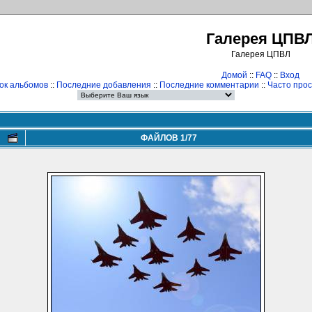
Галерея ЦПВ
Галерея ЦПВЛ
Домой
::
FAQ
::
Вход
ок альбомов
::
Последние добавления
::
Последние комментарии
::
Часто про
ФАЙЛОВ 1/77