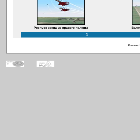
Роспуск звена из правого пеленга
Взле
1
Powered