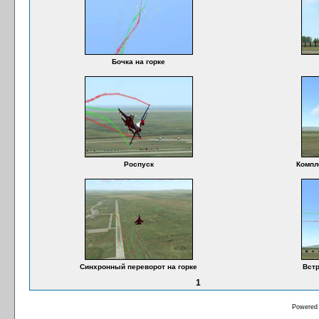
Бочка на горке
Роспуск
Компл
Синхронный переворот на горке
Встр
1
Powered