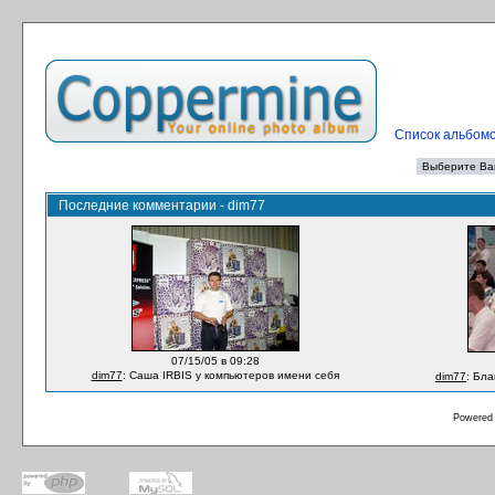
Список альбом
Последние комментарии - dim77
07/15/05 в 09:28
dim77
: Саша IRBIS у компьютеров имени себя
dim77
: Бл
Powered