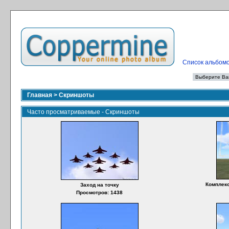
Список альбом
Главная
>
Скриншоты
Часто просматриваемые - Скриншоты
Комплекс
Заход на точку
Просмотров: 1438