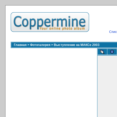
Спис
Главная
>
Фотогалерея
>
Выступление на МАКСе 2003