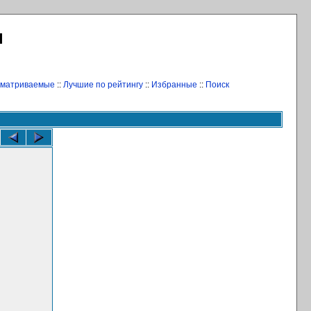
Л
сматриваемые
::
Лучшие по рейтингу
::
Избранные
::
Поиск